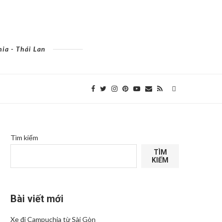
ia - Thái Lan
Tìm kiếm
TÌM
KIẾM
Bài viết mới
Xe đi Campuchia từ Sài Gòn