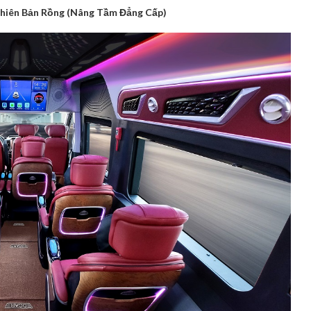
Phiên Bản Rồng (Nâng Tầm Đẳng Cấp)