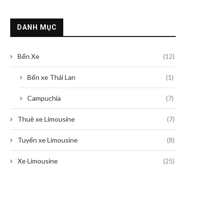
DANH MỤC
Bến Xe
(12)
Bến xe Thái Lan
(1)
Campuchia
(7)
Thuê xe Limousine
(7)
Tuyến xe Limousine
(8)
Xe Limousine
(25)