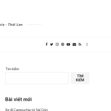
ia - Thái Lan
Tìm kiếm
TÌM
KIẾM
Bài viết mới
Xe đi Campuchia từ Sài Gòn