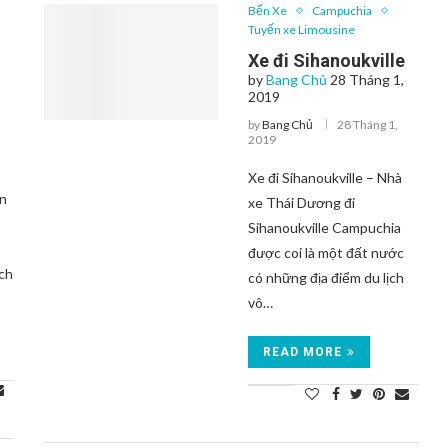
Bến Xe
Campuchia
Tuyến xe Limousine
Xe đi Sihanoukville
by
Bang Chủ
28 Tháng 1,
2019
by
Bang Chủ
28 Tháng 1,
2019
Xe đi Sihanoukville – Nhà
an
xe Thái Dương đi
Sihanoukville Campuchia
được coi là một đất nước
ách
có những địa điểm du lịch
vô…
READ MORE