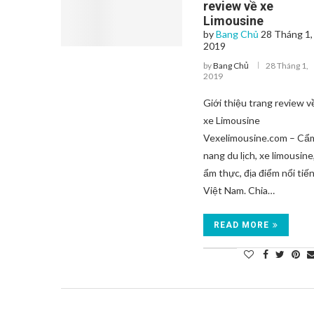
review về xe
Limousine
by
Bang Chủ
28 Tháng 1,
2019
by
Bang Chủ
28 Tháng 1,
2019
Giới thiệu trang review v
xe Limousine
Vexelimousine.com – Cẩ
nang du lịch, xe limousine
ẩm thực, địa điểm nổi tiế
Việt Nam. Chia…
READ MORE