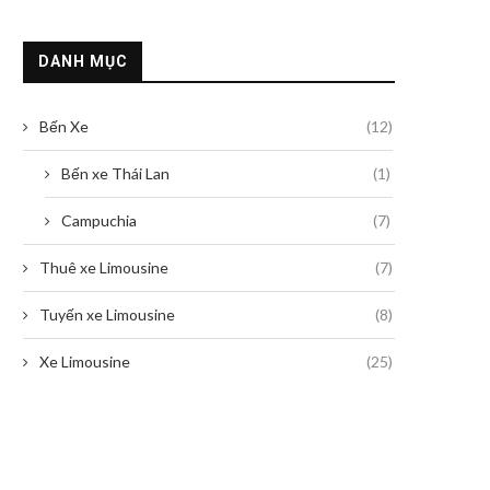
DANH MỤC
Bến Xe
(12)
Bến xe Thái Lan
(1)
Campuchia
(7)
Thuê xe Limousine
(7)
Tuyến xe Limousine
(8)
Xe Limousine
(25)