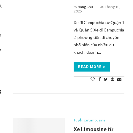
,
by
Bang Chủ
30 Tháng 10,
2025
Xe đi Campuchia từ Quận 1
và Quận 5 Xe đi Campuchia
m
là phương tiện di chuyển
phổ biến của nhiều du
a
khách, doanh…
READ MORE
Tuyến xe Limousine
Xe Limousine từ