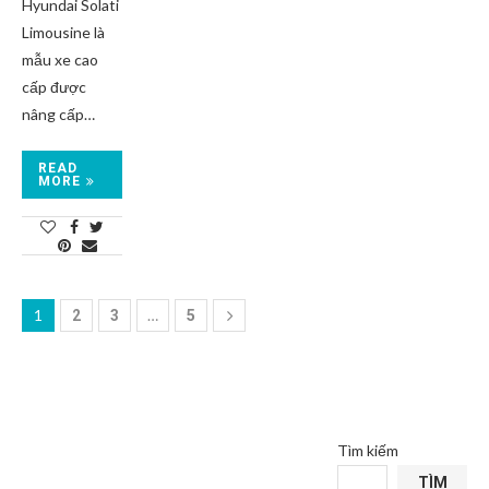
Hyundai Solati
Limousine là
mẫu xe cao
cấp được
nâng cấp…
READ
MORE
1
…
2
3
5
Tìm kiếm
TÌM