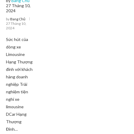
by
Bang Chủ
27 Tháng 10,
2024
by
Bang Chủ
27 Tháng 10,
2024
Sức hút của
dòng xe
Limousine
Hạng Thượng
đỉnh với khách
hàng doanh
nghiệp Trải
nghiệm tiện
nghi xe
limousine
DCar Hạng
Thượng
Đỉnh…