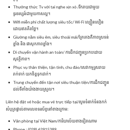
Thưởng thức Tv với tai nghe xịn xò /រីករាយជាមួយ
ទូរទស្សន៍ជាមួយកាសល្អ។
Wifi miễn phí chất lượng siêu tốc/ Wi-Fi ល្បឿនលឿន
ដោយឥតគិតថ្លៃ។
Giường nằm siêu êm, siêu thoải mái/គ្រែគេងគឺភាពស្រទន់
ខ្លាំង និង ផាសុកភាពខ្លាំង។
Di chuyển vận hành an toàn/ ការដឹកជញ្ជូនប្រកបដោយ
សុវត្ថិភាព។
Phục vụ thân thiện, tận tình, chu đáo/សេវាកម្មរួសរាយ
រាក់ទាក់ យកចិត្តទុកដាក់។
Trung chuyển đến tận nơi siêu thuận tiện/ការដឹកជញ្ជូន
ដល់ទីតាំងយ៉ាងងាយស្រួល។
Liên hệ đặt vé hoặc mua vé trực tiếp tại/សូមទំនាក់ទំនងកក់
សំបុត្រផ្ទាល់តាមលេខទរស័ព្ទនៅខាងក្រោម:
Văn phòng tại Việt Nam/ការិយាល័យខាងវៀតណាម
Phone : (028).62915389