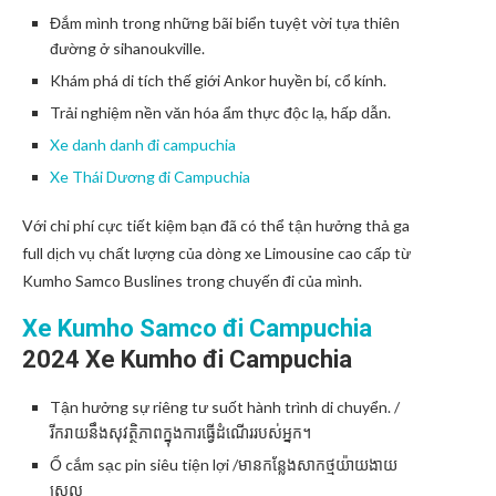
Đắm mình trong những bãi biển tuyệt vời tựa thiên
đường ở sihanoukville.
Khám phá di tích thế giới Ankor huyền bí, cổ kính.
Trải nghiệm nền văn hóa ẩm thực độc lạ, hấp dẫn.
Xe danh danh đi campuchia
Xe Thái Dương đi Campuchia
Với chi phí cực tiết kiệm bạn đã có thể tận hưởng thả ga
full dịch vụ chất lượng của dòng xe Limousine cao cấp từ
Kumho Samco Buslines trong chuyến đi của mình.
Xe Kumho Samco đi Campuchia
2024 Xe
Kumho
đi Campuchia
Tận hưởng sự riêng tư suốt hành trình di chuyển. /
រីករាយនឹងសុវត្ថិភាពក្នុងការធ្វើដំណើររបស់អ្នក។
Ổ cắm sạc pin siêu tiện lợi /មានកន្លែងសាកថ្មយ៉ាយងាយ
ស្រួល