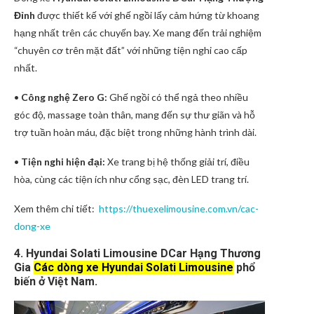
Đỉnh
được thiết kế với ghế ngồi lấy cảm hứng từ khoang
hạng nhất trên các chuyến bay. Xe mang đến trải nghiệm
“chuyên cơ trên mặt đất” với những tiện nghi cao cấp
nhất.
•
Công nghệ Zero G:
Ghế ngồi có thể ngả theo nhiều
góc độ, massage toàn thân, mang đến sự thư giãn và hỗ
trợ tuần hoàn máu, đặc biệt trong những hành trình dài.
•
Tiện nghi hiện đại:
Xe trang bị hệ thống giải trí, điều
hòa, cùng các tiện ích như cổng sạc, đèn LED trang trí.
Xem thêm chi tiết:
https://thuexelimousine.com.vn/cac-
dong-xe
4. Hyundai Solati Limousine
DCar
Hạng Thương
Gia
Các dòng xe Hyundai Solati Limousine
phổ
biến ở Việt Nam.