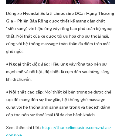
Dòng xe
Hyundai Solati Limousine
DCar
Hạng Thương
Gia – Phiên Bản Rồng
được thiết kế mang đậm chất
“siêu sang,” với hiệu ứng vảy rồng bao phủ toàn bộ ngoại
thất. Nội thất của xe được tối ưu hóa cho sự thoải mái,
cùng với hệ thống massage toàn thân đa điểm trên mỗi
ghế ngồi.
•
Ngoại thất độc đáo:
Hiệu ứng vảy rồng tạo nên sự
mạnh mẽ và nổi bật, đặc biệt là cụm đèn sau bừng sáng
khi di chuyển.
•
Nội thất cao cấp:
Mọi thiết kế bên trong xe được chế
tạo để mang đến sự thư giãn, hệ thống ghế massage
cùng với hệ thống ánh sáng sang trọng và tiệc ích đẳng
cấp tạo nên sự thoải mái tối đa cho hành khách.
Xem thêm chi tiết:
https://thuexelimousine.com.vn/cac-
dong-xe