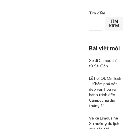
Tìm kiếm
TÌM
KIẾM
Bài viết mới
Xe đi Campuchia
từ Sài Gòn
Lễ hội Ok Om Bok
– Khám phá nét
đẹp văn hoá và
hành trình đến
Campuchia dịp
tháng 11
Vé xe Limousine –
Xu hướng du lịch
cao cấp tới