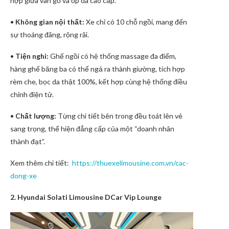
hợp giữa vân gỗ và ốp da cao cấp.
•
Không gian nội thất:
Xe chỉ có 10 chỗ ngồi, mang đến
sự thoáng đãng, rộng rãi.
•
Tiện nghi:
Ghế ngồi có hệ thống massage đa điểm,
hàng ghế băng ba có thể ngả ra thành giường, tích hợp
rèm che, bọc da thật 100%, kết hợp cùng hệ thống điều
chỉnh điện tử.
•
Chất lượng:
Từng chi tiết bên trong đều toát lên vẻ
sang trọng, thể hiện đẳng cấp của một “doanh nhân
thành đạt”.
Xem thêm chi tiết:
https://thuexelimousine.com.vn/cac-
dong-xe
2. Hyundai Solati Limousine DCar Vip Lounge