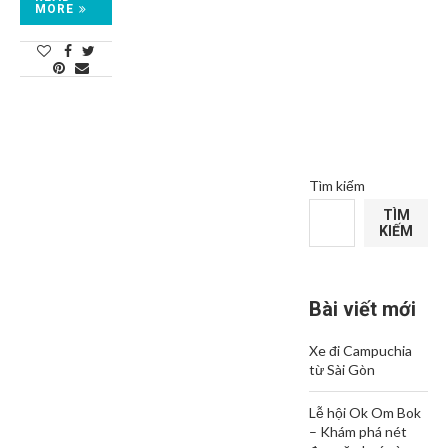
MORE
Tìm kiếm
TÌM
KIẾM
Bài viết mới
Xe đi Campuchia
từ Sài Gòn
Lễ hội Ok Om Bok
– Khám phá nét