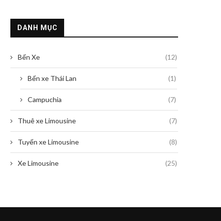
DANH MỤC
Bến Xe
(12)
Bến xe Thái Lan
(1)
Campuchia
(7)
Thuê xe Limousine
(7)
Tuyến xe Limousine
(8)
Xe Limousine
(25)