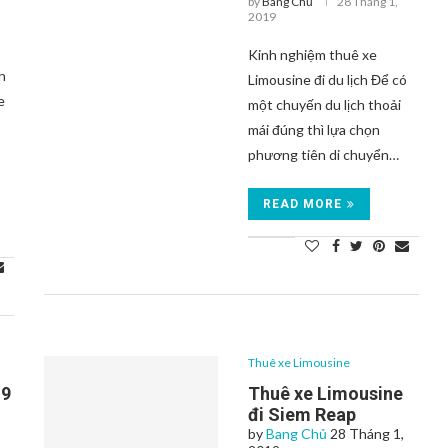
by
Bang Chủ
28 Tháng 1,
2019
Kinh nghiệm thuê xe
h
Limousine đi du lịch Để có
e
một chuyến du lịch thoải
?
mái đúng thì lựa chọn
phương tiên di chuyển…
READ MORE
Thuê xe Limousine
 9
Thuê xe Limousine
đi Siem Reap
by
Bang Chủ
28 Tháng 1,