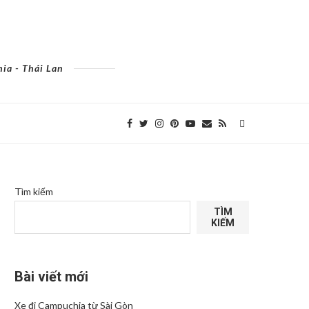
ia - Thái Lan
Tìm kiếm
TÌM
KIẾM
Bài viết mới
Xe đi Campuchia từ Sài Gòn